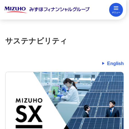
メ
閉じる
〈みずほ〉について
サステナビリティ
株主・投資家の皆さまへ
English
サステナビリティ
採用情報
ニュースリリース