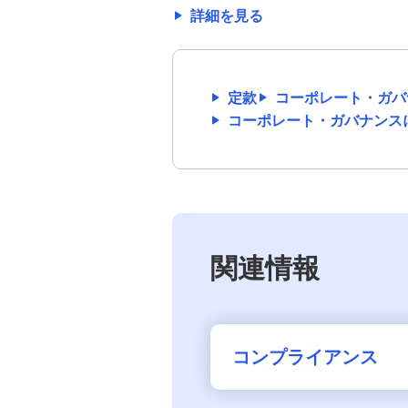
詳細を見る
コンプライアンス（法令等遵守）
金融犯罪防止への取り組み
定款
コーポレート・ガバ
コーポレート・ガバナンス
お客さま本位の実践
事業継続管理
内部監査態勢
関連情報
中小企業のお客さまの経営サポートと地域
活性化に向けた取り組み
コンプライアンス
金融円滑化への取り組み