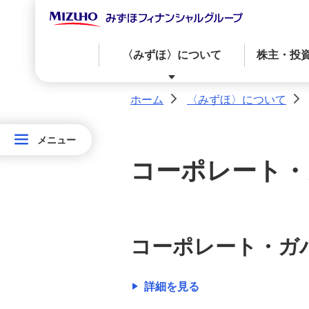
〈みずほ〉について
株主・投
ホーム
〈みずほ〉について
>
>
〈みずほ〉について
株主・投資家の皆さまへ
サステナビリティ
ニュースリリース
メニュー
メニュー
コーポレート・
〈み
経営からのメッセージ
IRカレンダー
〈みずほ〉のサステナビリティ
最新のニュースリリース
ず
ほ〉
ガバナンス
株価情報
社会
に
経営からのメッセージ
コーポレート・ガ
資本政策・株主還元方針・配当情報
つ
い
経営戦略
詳細を見る
て