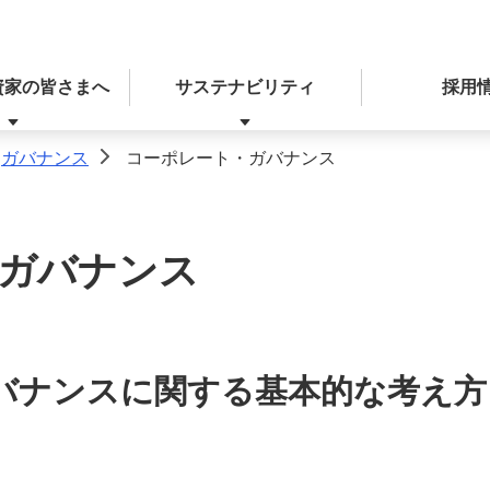
資家の皆さまへ
サステナビリティ
採用
ガバナンス
コーポレート・ガバナンス
>
ガバナンス
決算関連ニュースリリース
経営戦略
統合報告書（ディスクロージャー誌）
本業を通じた取り組み
レポート
決算・IRライブラリー
バナンスに関する基本的な考え方
ディスクロージャー方針