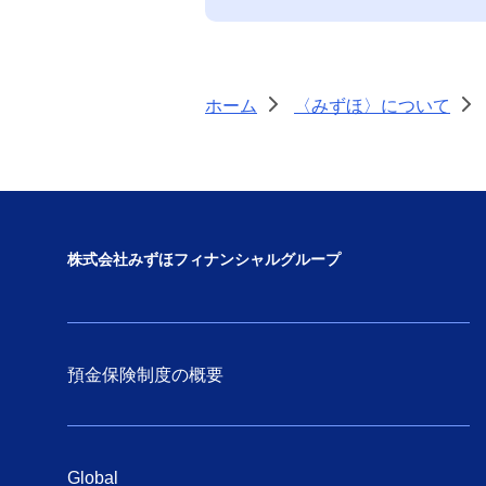
国際金融規制への対応
税務に対する取り組み
ホーム
〈みずほ〉について
>
>
〈みずほ〉のAIに関する取組方針
株式会社みずほフィナンシャルグループ
預金保険制度の概要
Global