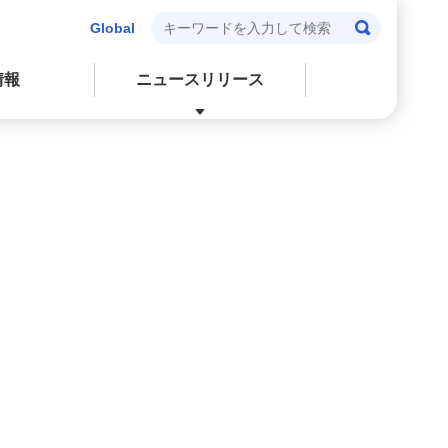
Global
情報
ニュースリリース
閉じる
閉じる
閉じる
閉じる
会社情報
個人投資家の皆さまへ
環境
株式・社債情報