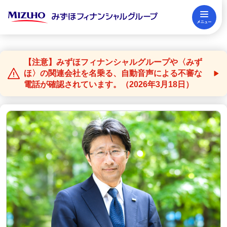
メ
閉じる
〈みずほ〉について
【注意】みずほフィナンシャルグループや〈みず
ほ〉の関連会社を名乗る、自動音声による不審な
電話が確認されています。（2026年3月18日）
株主・投資家の皆さまへ
サステナビリティ
採用情報
ニュースリリース