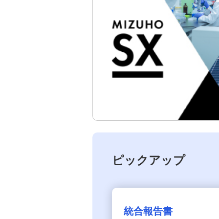
ィ
〈みずほ〉のサステナビリティ
本業を通じた取り組み
環境
社会
レポート
ピックアップ
サステナビリティのお知らせアーカイブ
統合報告書