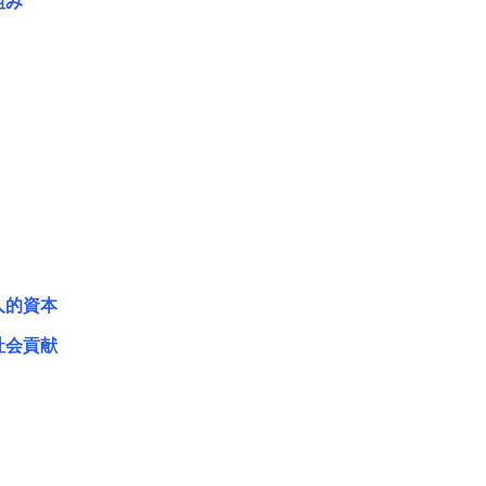
組み
人的資本
社会貢献