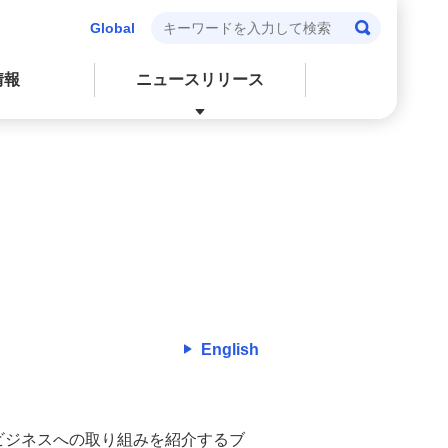
Global
情報
ニュースリリース
閉じる
閉じる
閉じる
閉じる
会社情報
個人投資家の皆さまへ
環境
株式・社債情報
English
ビジネスへの取り組みを紹介するブ