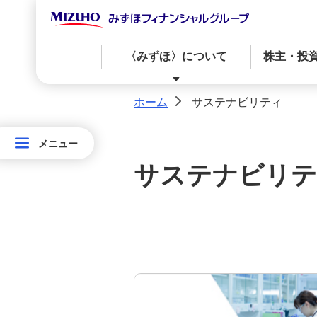
〈みずほ〉について
株主・投
ホーム
サステナビリティ
>
〈みずほ〉について
株主・投資家の皆さまへ
サステナビリティ
ニュースリリース
メニュー
メニュー
サステナビリテ
サ
経営からのメッセージ
IRカレンダー
〈みずほ〉のサステナビリティ
最新のニュースリリース
ス
テ
ガバナンス
株価情報
社会
ナ
資本政策・株主還元方針・配当情報
ビ
リ
テ