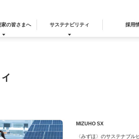
資家の皆さまへ
サステナビリティ
採用
ィ
決算関連ニュースリリース
経営戦略
統合報告書（ディスクロージャー誌）
本業を通じた取り組み
レポート
決算・IRライブラリー
ディスクロージャー方針
MIZUHO SX
〈みずほ〉のサステナブル