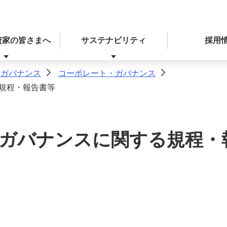
資家の皆さまへ
サステナビリティ
採用
ガバナンス
コーポレート・ガバナンス
>
>
規程・報告書等
決算関連ニュースリリース
経営戦略
統合報告書（ディスクロージャー誌）
本業を通じた取り組み
ガバナンスに関する規程・
レポート
決算・IRライブラリー
ディスクロージャー方針