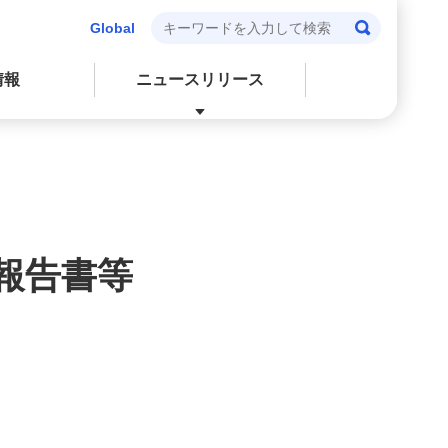
Global
情報
ニュースリリース
閉じる
閉じる
閉じる
閉じる
会社情報
個人投資家の皆さまへ
環境
報告書等
株式・社債情報