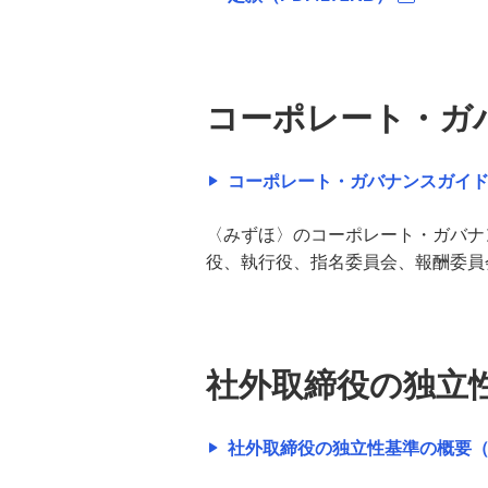
て
ガバナンス
コーポレート・ガバナンス
コーポレート・ガ
コーポレート・ガバナンスに関す
コーポレート・ガバナンスガイドラ
る基本的な考え方
〈みずほ〉のコーポレート・ガバナ
コーポレート・ガバナンス体制
役、執行役、指名委員会、報酬委員
コーポレート・ガバナンスに関す
る規程・報告書等
社外取締役の独立
リスクガバナンス
サイバーセキュリティ
社外取締役の独立性基準の概要（PD