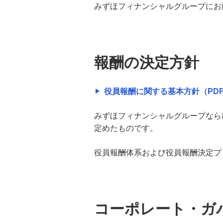
みずほフィナンシャルグループにお
コンプライアンス（法令等遵守）
金融犯罪防止への取り組み
報酬の決定方針
お客さま本位の実践
役員報酬に関する基本方針（PDF/
事業継続管理
みずほフィナンシャルグループなら
内部監査態勢
定めたものです。
中小企業のお客さまの経営サポートと地域
役員報酬体系および役員報酬決定プ
活性化に向けた取り組み
金融円滑化への取り組み
コーポレート・ガ
国際金融規制への対応