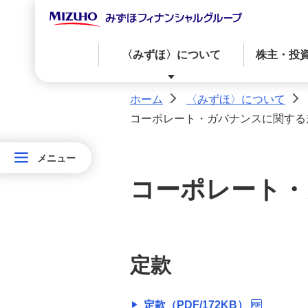
〈みずほ〉について
株主・投
ホーム
〈みずほ〉について
>
>
コーポレート・ガバナンスに関する
〈みずほ〉について
株主・投資家の皆さまへ
サステナビリティ
ニュースリリース
メニュー
メニュー
経営からのメッセージ
IRカレンダー
〈みずほ〉のサステナビリティ
最新のニュースリリース
〈み
コーポレート・
ず
ガバナンス
株価情報
社会
経営からのメッセージ
ほ〉
資本政策・株主還元方針・配当情報
に
経営戦略
定款
つ
い
会社情報
定款（PDF/172KB）