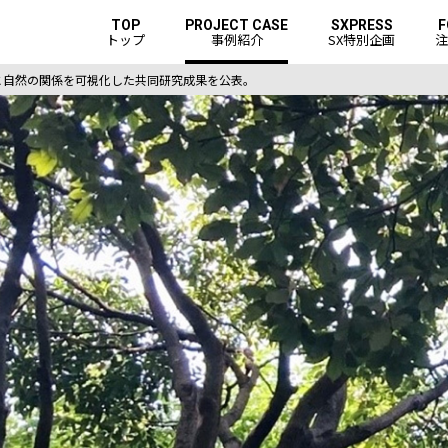
TOP
PROJECT CASE
SXPRESS
F
トップ
事例紹介
SX特別企画
注
と自然の関係を可視化した共同研究成果を公表。