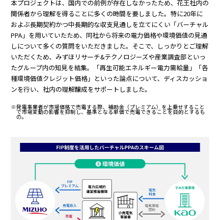
本プロジェクトは、国内での前例が存在しなかったため、花王社内の
関係者から理解を得ることに多くの時間を要しました。特に20年に
およぶ長期契約かつ中長期的な収支見通しを立てにくい「バーチャル
PPA」を用いていたため、同社から将来の電力価格や環境価値の見通
しについて多くの質問をいただきました。そこで、しっかりとご理解
いただくため、みずほリサーチ&テクノロジーズや産業調査部といっ
たグループ内の知見を結集。「再生可能エネルギー電力需給量」「各
種環境価値クレジット価格」といった論点について、ディスカッショ
ンを行い、社内の理解醸成をサポートしました。
※発電事業者が市場価格で売電する際、補助金（プレミアム）を上乗せすること
で市場変動の影響を抑制し、基準となる単価で売電できることを目的とするも
の。