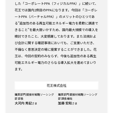
した「コーポレートPPA（フィジカルPPA）」に続いて、
花王では国内2例目のPPAになります。今回は「コーポレ
ートPPA（バーチャルPPA）」のメリットのひとつであ
る"追加性のある再生可能エネルギー電力を柔軟に調達で
きること"を最大限いかすため、国内最大規模での導入を
検討できたこと、大変感謝しております。また法規およ
び会計に関する確認事項においても、ご支援いただき、
不備なく意思決定の場に提案することができました。花
王は、今回の契約のみならず、今後も追加性のある再生
可能エネルギー電力のさらなる導入拡大を進めてまいり
ます。
花王株式会社
購買部門 間接材戦略ソーシング
購買部門 間接材戦略ソーシング
部 部長
部 課長補佐
大河内 秀記
加藤 宏和
さま
さま