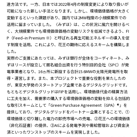
達方法です。一方、日本では2022年4月の制度変更により取り扱いが
可能になった新しい手法となります。しかし、環境価値価格が大きく
変動するといった課題があり、国内では2MW程度の小規模案件での
活用に留まっていました。〈みずほ〉は、この状況に風穴を開けるべ
く、大規模案件でも環境価値価格の変動リスクを低減できるよう、FI
P（Feed–in Premium ※）と呼ばれる再生可能エネルギーの導入を促
す制度を活用。これにより、花王の期待に応えるスキームを構築しま
した。
実際のご支援にあたっては、みずほ銀行が全体をコーディネート、み
ずほリースが設立して匿名組合出資を行う特別目的会社（SPC）が発
電事業者となり、16ヵ所に新設する合計15.6MWの太陽光発電所を取
得・運営します。また、本プロジェクトで重要な役割を果たしたの
が、東京大学発のスタートアップ企業であるデジタルグリッドです。
もともとデジタルグリッドはFIPを活用し、環境価値代金の精算方法
に工夫を加え、需要家の購入する環境価値価格の変動を抑える包括的
な取引スキームとして「Green Purchase Agreement（GPA）
®
」を
提供しており、デジタルグリッドをパートナー企業とすることで、①
環境価値と切り離した電力の卸売市場への売電、②花王への環境価値
（非化石証書）の提供、③AIによる発電予測や需給管理および資金決
済といったワンストップのスキームを実現しました。