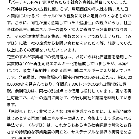
「バーチャルPPA」実現がもたらす社会的意義に着目していました。
本案件は同社のSX支援に留まらず、環境価値の将来性を踏まえた日
本国内におけるバーチャルPPAの普及に向けた足掛かりとなるもので
す。さらに、同社が強く意識していた「追加性」の観点からも、社会
全体の再生可能エネルギーの普及・拡大に寄与する好事例になりまし
た。その新規性が注目を集め、複数のメディアで取り上げられ、〈み
ずほ〉に数十社の企業からお問い合わせをいただく等、想定していた
以上に多くの反響をいただいています。
花王のすみだ事業場での使用電力は、以前から非化石証書を活用した
実質的な100％再生可能エネルギー化を達成していましたが、本案件
により、順次「追加性」のある再生可能エネルギーに切り替えていき
ます。発電量は、同事業場の年間使用電力の108%にあたる、約16,20
0,000kWhを見込んでおり、年間約7,336トンのCO2排出量削減に貢
献。余剰電力は、同社の別拠点での使用も検討しています。更なる再
生可能エネルギーの活用に向けて、今後も同社と議論を継続していき
ます。
「脱炭素」という非常に大きな目標を達成するために、太陽光発電を
はじめとする再生可能エネルギーの導入は、今後ますます求められる
手法です。〈みずほ〉は、これからもあらゆる社会課題の解決とお客
さまの持続的な事業発展の両立と、サステナブルな世界の実現をめざ
していきます。