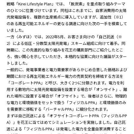
戦略「Kirei Lifestyle Plan」では、「脱炭素」を重点取り組みテーマ
のひとつに位置づけています。同社はこれまでに、自家消費用の太陽
光発電設備を、複数の生産拠点に導入していますが、追加性（※1）
のある再生可能エネルギーの更なる調達に向けた次の一手を模索して
いました。
一方〈みずほ〉では、2022年5月、お客さま向けの「自己託送（※
2）による低圧・分散型太陽光発電」スキーム組成に向けて着手。同
時期に、この先進的な取り組みを花王の購買部門にご紹介したとこ
ろ、強い関心を示していただき、本格的な協業に向けた議論がスター
トしました。
一般的に、発電事業者と電力需要家があらかじめ合意した価格および
期間における再生可能エネルギー電力の売買契約を締結する方法を
「コーポレートPPA」と呼び、大きく2つに分類されます。電力を利
用する敷地内に太陽光発電設備を設置する場合が「オンサイト」、離
れた場所に設置する場合が「オフサイト」で、後者はさらに、物理的
な電力と環境価値をセットで扱う「フィジカルPPA」と環境価値のみ
を需要家に移転する「バーチャルPPA」に細分化されます。
まずは自己託送による「オフサイトコーポレートPPA（フィジカルPP
A）」を花王に当てはめてシミュレーションを実施しました。自己託
送による「フィジカルPPA」は発電した電力を全量自家消費すること