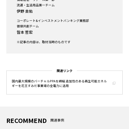
流通・生活用品第一チーム
伊野 圭佑
コーポレート&インベストメントバンキング業務部
価値共創チーム
皆本 哲宏
※記事の内容は、取材当時のものです
関連リンク
国内最大規模のバーチャルPPAを締結 追加性のある再生可能エネル
ギーを花王すみだ事業場の全電力に活用
RECOMMEND
関連事例