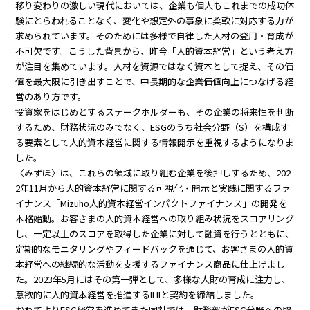
移り変わりの激しい現代においては、企業も個人もこれまでの成功体
験にとらわれることなく、変化や想定外の事象に柔軟に対応する力が
求められています。そのためには多様で自律した人材の登用・育成が
不可欠です。こうした背景から、昨今「人的資本経営」という考え方
が注目を集めています。人材を資源ではなく資本として捉え、その価
値を最大限に引き出すことで、中長期的な企業価値向上につなげる経
営のあり方です。
投資家をはじめとするステークホルダーも、その企業の将来性を判断
するため、財務状況のみでなく、ESGのうち社会分野（S）を構成す
る要素として人的資本経営に関する情報開示を重視するようになりま
した。
〈みずほ〉は、これらの領域に取り組む企業を後押しするため、202
2年11月から人的資本経営に関する可視化・開示と実践に関するファ
イナンス「Mizuho人的資本経営インパクトファイナンス」の開発を
本格始動。お客さまの人的資本経営への取り組み状況をスコアリング
し、一定以上のスコアを取得した企業に対して融資を行うとともに、
定期的なモニタリングやフィードバックを通じて、お客さまの人的資
本経営への継続的な活動を支援するファイナンス商品に仕上げまし
た。2023年5月にはその第一弾として、多様な人財の育成に注力し、
意欲的に人的資本経営を推進するIHIと契約を締結しました。
かねてよりESG経営を進めてきた同社では、財務部がESG分野への取