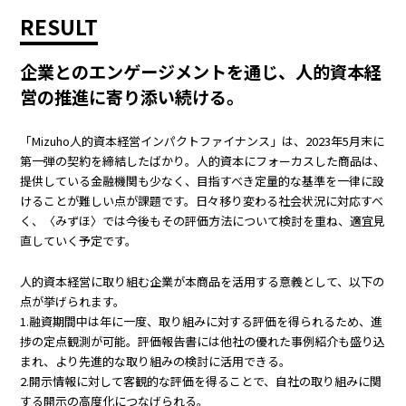
RESULT
企業とのエンゲージメントを通じ、人的資本経
営の推進に寄り添い続ける。
「Mizuho人的資本経営インパクトファイナンス」は、2023年5月末に
第一弾の契約を締結したばかり。人的資本にフォーカスした商品は、
提供している金融機関も少なく、目指すべき定量的な基準を一律に設
けることが難しい点が課題です。日々移り変わる社会状況に対応すべ
く、〈みずほ〉では今後もその評価方法について検討を重ね、適宜見
直していく予定です。
人的資本経営に取り組む企業が本商品を活用する意義として、以下の
点が挙げられます。
1.融資期間中は年に一度、取り組みに対する評価を得られるため、進
捗の定点観測が可能。評価報告書には他社の優れた事例紹介も盛り込
まれ、より先進的な取り組みの検討に活用できる。
2.開示情報に対して客観的な評価を得ることで、自社の取り組みに関
する開示の高度化につなげられる。