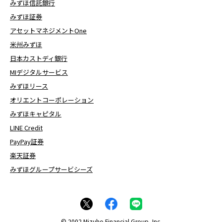
みずほ信託銀行
みずほ証券
アセットマネジメントOne
米州みずほ
日本カストディ銀行
MIデジタルサービス
みずほリース
オリエントコーポレーション
みずほキャピタル
LINE Credit
PayPay証券
楽天証券
みずほグループサービシーズ
© 2002 Mizuho Financial Group, Inc.