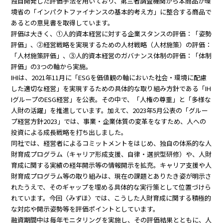
独自開発した評価手法を用いており、第三者調査機関から本商品が環
境省の「インパクトファイナンスの基本的考え方」に整合する商品で
あるとの意見書を取得しています。
評価は大きく、①人的資本経営に対する企業スタンスの評価：「姿勢
評価」、②経営戦略を実現するための人材戦略（人材施策）の評価：
「人材施策評価」、③人的資本経営のガバナンス体制の評価：「体制
評価」の3つの軸から実施。
IHIは、2021年11月に「ESGを価値観の軸においた社会・環境に配慮
した適切な経営」を実現するための具体的な取り組み方針である「IH
IグループのESG経営」を公表。その中で、「人権の尊重」と「多様な
人財の活躍」を推進しています。加えて、2023年5月公表の「グルー
プ経営方針2023」では、事業・企業体質の変革をなすため、人への
投資による成長戦略を打ち出しました。
同社では、経営者によるコミットメントをはじめ、独自の体系的な人
財育成プログラム（キャリア形成支援、自律・選択型研修）や、人財
育成に関する実績の経年開示等の情報開示を拡充。キャリア支援や人
財育成プログラム等の取り組みは、現在の課題とありたき姿が明示さ
れたうえで、そのギャップを埋める具体的な実行策として位置づけら
れています。今回〈みずほ〉では、こうした人財育成に関する積極的
な対応や開示姿勢等を評価ポイントとしています。
融資期間中は毎年モニタリングを実施し、その評価結果とともに、人