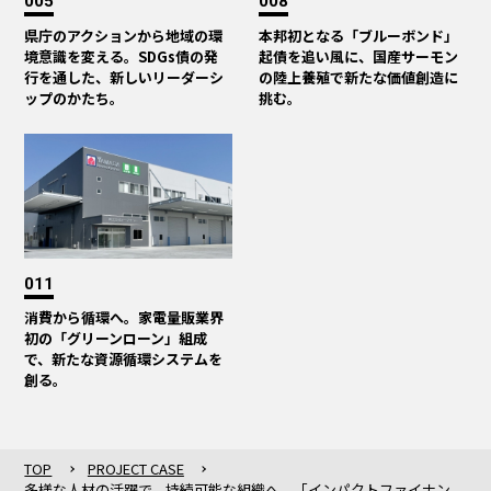
005
008
県庁のアクションから地域の環
本邦初となる「ブルーボンド」
境意識を変える。SDGs債の発
起債を追い風に、国産サーモン
行を通した、新しいリーダーシ
の陸上養殖で新たな価値創造に
ップのかたち。
挑む。
011
消費から循環へ。家電量販業界
初の「グリーンローン」組成
で、新たな資源循環システムを
創る。
TOP
PROJECT CASE
多様な人材の活躍で、持続可能な組織へ。「インパクトファイナン