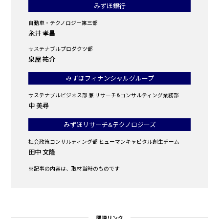
みずほ銀行
自動車・テクノロジー第三部
永井 孝昌
サステナブルプロダクツ部
泉屋 祐介
みずほフィナンシャルグループ
サステナブルビジネス部 兼 リサーチ&コンサルティング業務部
中 美尋
みずほリサーチ&テクノロジーズ
社会政策コンサルティング部 ヒューマンキャピタル創生チーム
田中 文隆
※記事の内容は、取材当時のものです
関連リンク