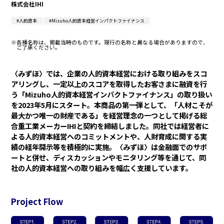
株式会社IHI
#人的資本
#Mizuho人的資本経営インパクトファイナンス
※各種名称は、掲載当時のものです。現行の名称と異なる場合がありますので、
ご了承ください。
〈みずほ〉では、企業の人的資本経営における取り組みをスコ
アリングし、一定以上のスコアを取得したお客さまに融資を行
う「Mizuho人的資本経営インパクトファイナンス」の取り扱い
を2023年5月にスタート。本商品の第一弾として、「人材こそが
最大かつ唯一の財産である」を経営理念の一つとして掲げる総
合重工業メーカーIHIと契約を締結しました。同社では経営者に
よる人的資本経営へのコミットメントや、人財育成に関する実
績の経年開示等を積極的に実施。〈みずほ〉は金融面でのサポ
ートと併せ、ディスカッションやモニタリング等を通じて、同
社の人的資本経営への取り組みを幅広く支援しています。
Project Flow