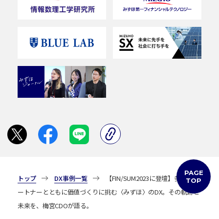
リンクをコピーしました
PAGE
トップ
DX事例一覧
【FIN/SUM2023に登壇】多彩なパ
TOP
ートナーとともに価値づくりに挑む〈みずほ〉のDX。その軌跡と
未来を、梅宮CDOが語る。