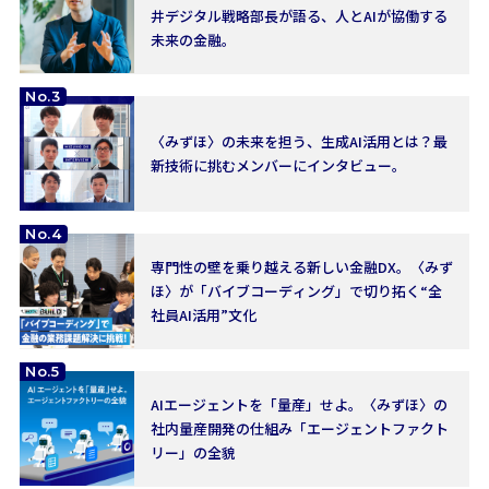
井デジタル戦略部長が語る、人とAIが協働する
未来の金融。
No.3
〈みずほ〉の未来を担う、生成AI活用とは？最
新技術に挑むメンバーにインタビュー。
No.4
専門性の壁を乗り越える新しい金融DX。〈みず
ほ〉が「バイブコーディング」で切り拓く“全
社員AI活用”文化
No.5
AIエージェントを「量産」せよ。〈みずほ〉の
社内量産開発の仕組み「エージェントファクト
リー」の全貌