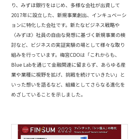
DX事例一覧
り、みずほ銀行をはじめ、多様な会社が出資して
2017年に設立した、新規事業創出、インキュベーシ
DX NEWS
DXニュース
ョンに特化した会社です。新たなビジネス戦略や
〈みずほ〉社員の自由な発想に基づく新規事業の検
RECRUIT
討など、ビジネスの実証実験の場として様々な取り
キャリア採用情報
組みを行っています。梅宮CDOは「これからも、
Blue Labを通じて金融関連に留まらず、あらゆる産
業や業種に視野を拡げ、挑戦を続けていきたい」と
いった想いを語るなど、組織としてさらなる進化を
めざしていることを示しました。