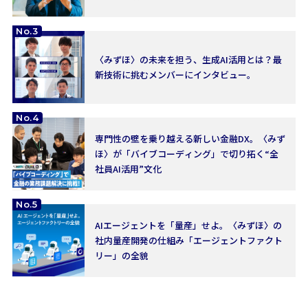
No.3
〈みずほ〉の未来を担う、生成AI活用とは？最
新技術に挑むメンバーにインタビュー。
No.4
専門性の壁を乗り越える新しい金融DX。〈みず
ほ〉が「バイブコーディング」で切り拓く“全
社員AI活用”文化
No.5
AIエージェントを「量産」せよ。〈みずほ〉の
社内量産開発の仕組み「エージェントファクト
リー」の全貌