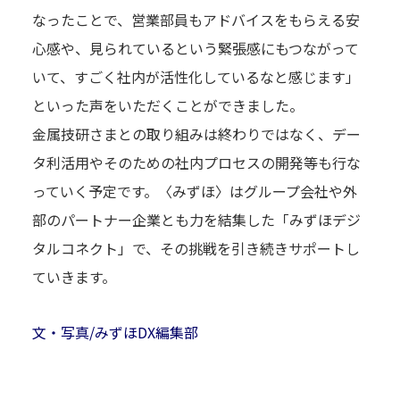
なったことで、営業部員もアドバイスをもらえる安
心感や、見られているという緊張感にもつながって
TOP
いて、すごく社内が活性化しているなと感じます」
トップ
といった声をいただくことができました。
ARTICLES
金属技研さまとの取り組みは終わりではなく、デー
DX事例一覧
タ利活用やそのための社内プロセスの開発等も行な
DX NEWS
っていく予定です。〈みずほ〉はグループ会社や外
DXニュース
部のパートナー企業とも力を結集した「みずほデジ
タルコネクト」で、その挑戦を引き続きサポートし
RECRUIT
キャリア採用情報
ていきます。
文・写真/みずほDX編集部