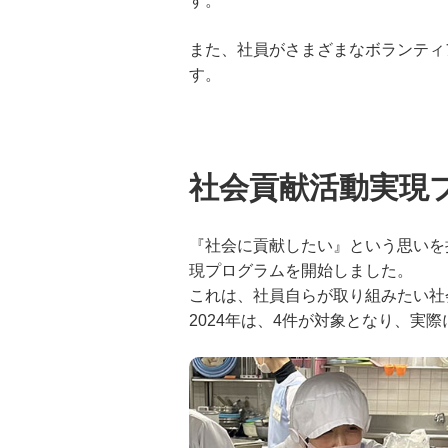
す。
本業を通じた取り組み
ィ
また、社員がさまざまなボランティ
環境
す。
社会
人権
社会貢献活動実現
人的資本
『社会に貢献したい』という思いを
現プログラムを開始しました。
CS（お客さま満足）向上への取り組み
これは、社員自らが取り組みたい社
2024年は、4件が対象となり、実
社会貢献
金融経済教育