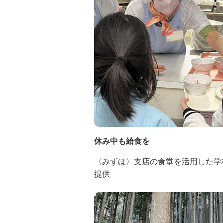
次世代・子ども／社会福祉
役員・社員による活動
レポート
サステナビリティのお知らせアーカイブ
休み中も給食を
〈みずほ〉支店の食堂を活用した学
提供