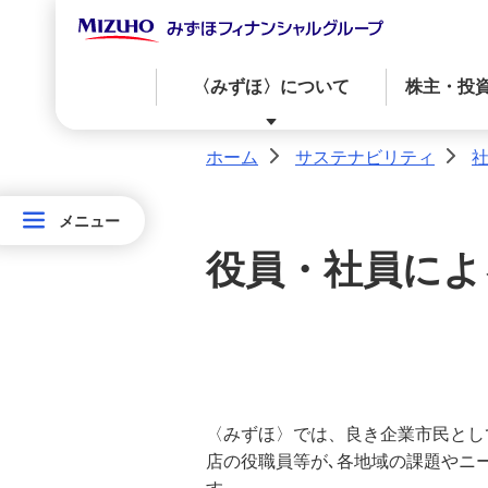
〈みずほ〉について
株主・投
ホーム
サステナビリティ
>
>
〈みずほ〉について
株主・投資家の皆さまへ
サステナビリティ
ニュースリリース
メニュー
メニュー
役員・社員によ
サ
経営からのメッセージ
IRカレンダー
〈みずほ〉のサステナビリティ
最新のニュースリリース
ス
テ
ガバナンス
株価情報
社会
ナ
資本政策・株主還元方針・配当情報
ビ
〈みずほ〉では、良き企業市民とし
リ
〈みずほ〉のサステナビリティ
店の役職員等が､各地域の課題やニ
テ