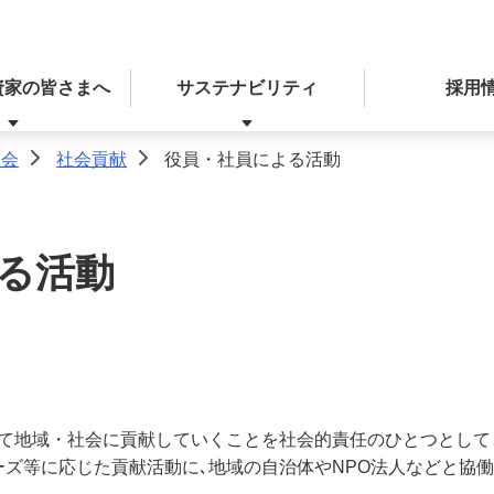
資家の皆さまへ
サステナビリティ
採用
社会
社会貢献
役員・社員による活動
>
>
る活動
決算関連ニュースリリース
経営戦略
統合報告書（ディスクロージャー誌）
本業を通じた取り組み
レポート
決算・IRライブラリー
ディスクロージャー方針
て地域・社会に貢献していくことを社会的責任のひとつとして
ーズ等に応じた貢献活動に､地域の自治体やNPO法人などと協