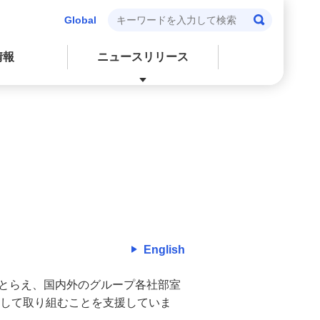
Global
情報
ニュースリリース
閉じる
閉じる
閉じる
閉じる
会社情報
個人投資家の皆さまへ
環境
株式・社債情報
English
とらえ、国内外のグループ各社部室
働して取り組むことを支援していま