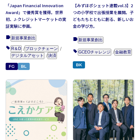
「Japan Financial Innovation
【みずほポシェット連載vol.3】2
Award」で優秀賞を獲得。世界
つの小学校で出張授業を展開。子
初、J-クレジットマーケットの実
どもたちとともに創る、新しいお
証実験に参画。
金の学び方。
新規事業創出
新規事業創出
R＆D
ブロックチェーン
GCEOチャレンジ
金融教育
デジタルアセット
決済
BK
FG
BL