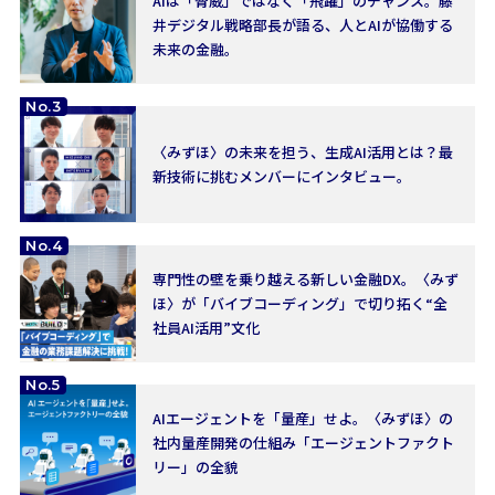
AIは「脅威」ではなく「飛躍」のチャンス。藤
井デジタル戦略部長が語る、人とAIが協働する
未来の金融。
No.3
〈みずほ〉の未来を担う、生成AI活用とは？最
新技術に挑むメンバーにインタビュー。
No.4
専門性の壁を乗り越える新しい金融DX。〈みず
ほ〉が「バイブコーディング」で切り拓く“全
社員AI活用”文化
No.5
AIエージェントを「量産」せよ。〈みずほ〉の
社内量産開発の仕組み「エージェントファクト
リー」の全貌