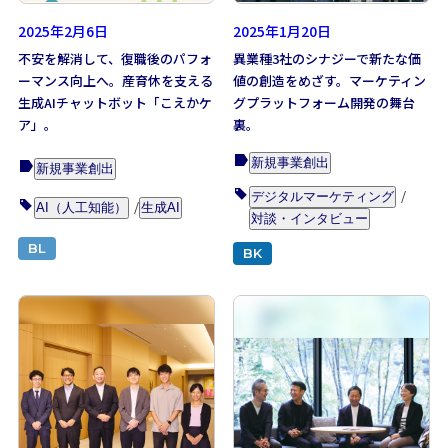
2025年2月6日
2025年1月20日
不安を解消して、復職後のパフォ
異業種3社のシナジーで新たな価
ーマンス向上へ。産育休を支える
値の創造をめざす。マーケティン
生成AIチャットボット「こえかケ
グプラットフォーム開発の舞台
ア」。
裏。
新規事業創出
新規事業創出
デジタルマーケティング
AI（人工知能）
生成AI
対談・インタビュー
BL
BK