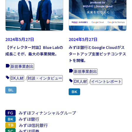
2024年5月27日
2024年5月27日
【ディレクター対談】Blue Labの
みずほ銀行とGoogle Cloudがス
成長こそが、最大の事業開発。
タートアップ支援ピッチコンテス
トを開催。
新規事業創出
新規事業創出
DX人材
対談・インタビュー
DX人材
イベントレポート
BL
BK
みずほフィナンシャルグループ
FG
みずほ銀行
BK
みずほ信託銀行
TB
みずほ証券
SC