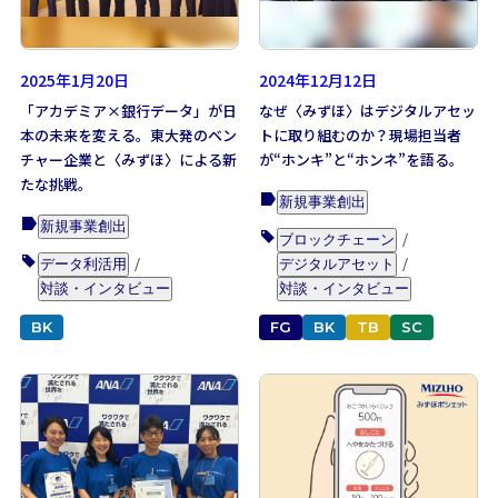
2025年1月20日
2024年12月12日
「アカデミア×銀行データ」が日
なぜ〈みずほ〉はデジタルアセッ
本の未来を変える。東大発のベン
トに取り組むのか？現場担当者
チャー企業と〈みずほ〉による新
が“ホンキ”と“ホンネ”を語る。
たな挑戦。
TOP
新規事業創出
新規事業創出
トップ
ブロックチェーン
データ利活用
デジタルアセット
ARTICLES
対談・インタビュー
対談・インタビュー
DX事例一覧
BK
FG
BK
TB
SC
DX NEWS
DXニュース
RECRUIT
キャリア採用情報