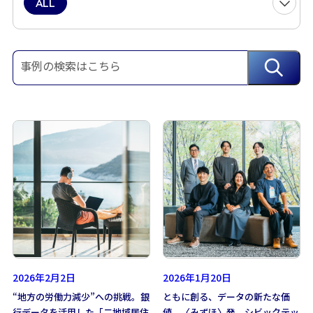
ALL
AI（人工知能）
生成AI
DX人材
業務効率化
ブロックチェーン
R＆D
デジタルアセット
データ利活用
DX支援
デジタルマーケティング
決済
グローバル
スマートシティ
GCEOチャレンジ
金融教育
対談・インタビュー
イベントレポート
2026年2月2日
2026年1月20日
“地方の労働力減少”への挑戦。銀
ともに創る、データの新たな価
行データを活用した「二地域居住
値。〈みずほ〉発、シビックテッ