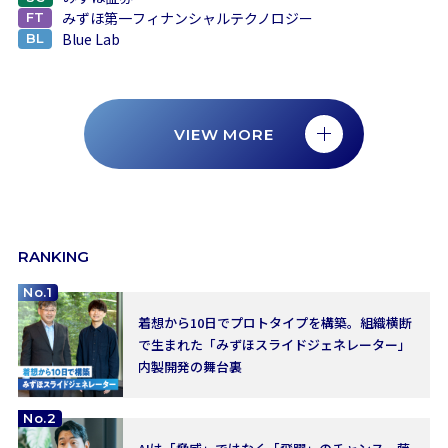
みずほ第一フィナンシャルテクノロジー
FT
Blue Lab
BL
VIEW MORE
VIEW MORE
RANKING
No.1
着想から10日でプロトタイプを構築。組織横断
で生まれた「みずほスライドジェネレーター」
内製開発の舞台裏
No.2