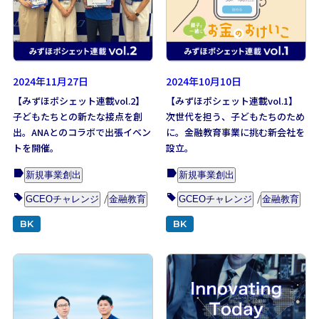
2024年11月27日
2024年10月10日
【みずほポシェット連載vol.2】
【みずほポシェット連載vol.1】
子どもたちとの新たな接点を創
次世代を担う、子どもたちのため
出。ANAとのコラボで出張イベン
に。金融教育事業に挑む新会社を
トを開催。
設立。
新規事業創出
新規事業創出
GCEOチャレンジ
金融教育
GCEOチャレンジ
金融教育
BK
BK