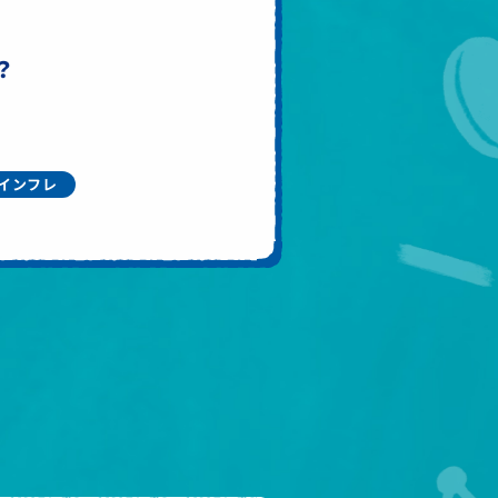
？
インフレ