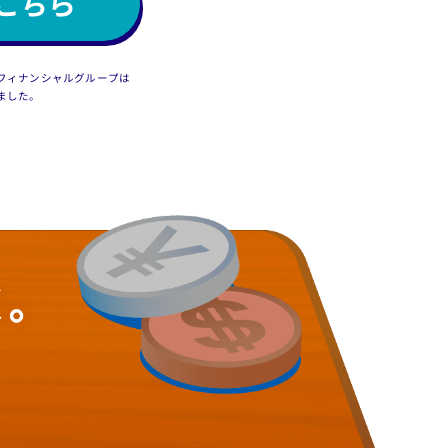
こちら​
フィナンシャルグループは​
ました。