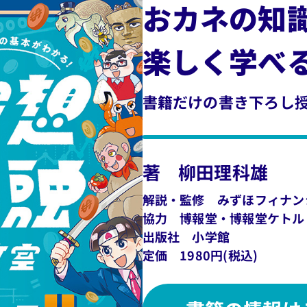
おカネの知
楽しく学べる
書籍だけの書き下ろし授
著 柳田理科雄​
解説・監修 みずほフィナン
協力 博報堂・博報堂ケトル​
出版社 小学館​
定価 1980円(税込)