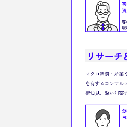
物
資
専
現
リサーチ
マクロ経済・産業
を有するコンサル
術知見、深い洞察
分
日