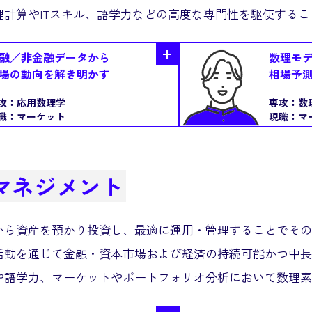
理計算やITスキル、語学力などの高度な専門性を駆使する
融／非金融データから
数理モ
場の動向を解き明かす
相場予
攻：
応用数理学
専攻：
数
職：
マーケット
現職：
マ
マネジメント
から資産を預かり投資し、最適に運用・管理することでその
活動を通じて金融・資本市場および経済の持続可能かつ中長
や語学力、マーケットやポートフォリオ分析において数理素