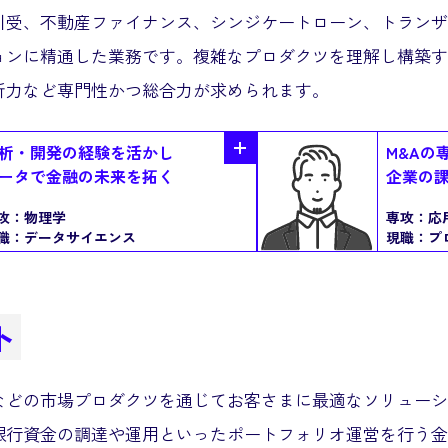
引受、不動産ファイナンス、シンジケートローン、トランザ
ョンに精通した業務です。複雑なプロダクツを理解し構築す
析力など専門性かつ総合力が求められます。
析・開発の経験を活かし
M&Aの
ータで金融の未来を拓く
企業の
攻：
物理学
専攻：
応
職：
データサイエンス
現職：
プ
ト
などの市場プロダクツを通じてお客さまに最適なソリューシ
銀行資金の調達や運用といったポートフォリオ運営を行う金