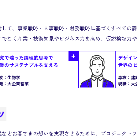
対して、事業戦略・人事戦略・財務戦略に基づくすべての課
けでなく産業・技術知見やビジネス力を高め、仮説検証力や
究で培った論理的思考で
デザイ
業のサステナブルを支える
世界の
攻：
生物学
専攻：
建
職：
大企業営業
現職：
大
ツ
達などお客さまの想いを実現させるために、プロジェクトフ