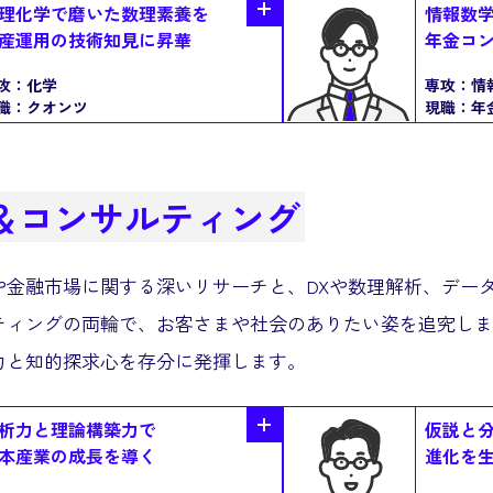
理化学で磨いた数理素養を
情報数
産運用の技術知見に昇華
年金コ
攻：
化学
専攻：
情
職：
クオンツ
現職：
年
＆
コンサルティング
や金融市場に関する深いリサーチと、DXや数理解析、デー
ティングの両輪で、お客さまや社会のありたい姿を追究しま
力と知的探求心を存分に発揮します。
析力と理論構築力で
仮説と
本産業の成長を導く
進化を