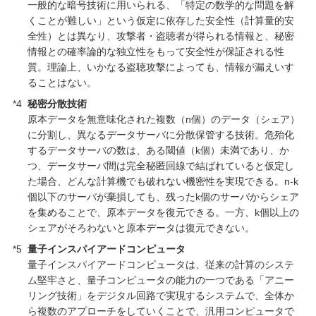
一般的な暗号技術に用いられる、「特定の数学的な問題を解
くことが難しい」という仮定に依存した安全性（計算量的安
全性）とは異なり、攻撃者・盗聴者が得られる情報と、秘密
情報との確率論的な独立性をもって安全性が保証される性
質。理論上、いかなる盗聴攻撃によっても、情報が漏えいす
ることはない。
*4
秘密分散技術
原本データを無意味化された複数（n個）のデータ（シェア）
に分割し、異なるデータサーバに分散保管する技術。危殆化
するデータサーバの数は、ある閾値（k個）未満であり、か
つ、データサーバ間は完全秘匿回線で結ばれていると仮定し
た場合、どんな計算機でも破れない機密性を実現できる。n-k
個以下のサーバが棄損しても、残ったk個のサーバからシェア
を集めることで、原本データを復元できる。一方、k個以上の
シェアがそろわないと原本データは復元できない。
*5
量子インスパイアードコンピュータ
量子インスパイアードコンピュータは、従来の計算のシステ
ム堅牢さと、量子コンピュータの能力の一つである「アニー
リング技術」をデジタル回路で実現するシステムで、全体か
ら複数のアプローチをしていくことで、汎用コンピュータで