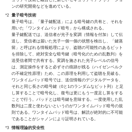
ンの研究開発などを進めている。
*2
量子暗号技術
量子暗号は、「量子鍵配送」による暗号鍵の共有と、それを
用いた「ワンタイムパッド暗号」から構成される。
量子鍵配送では、送信者が光子を変調（情報を付加）して伝
送し、受信者は届いた光子一個一個の状態を検出し、「鍵蒸
留」と呼ばれる情報処理により、盗聴の可能性のあるビット
を排除して、絶対安全な暗号鍵（暗号化のための乱数列）を
送受信者間で共有する。変調を施された光子レベルの信号
は、測定操作をすると必ずその痕跡が残る（ハイゼンベルク
の不確定性原理）ため、この原理を利用して盗聴を見破る。
ワンタイムパッド暗号では、送信情報のデジタルデータを、
それと同じ長さの暗号鍵（0と1のランダムなビット列）と足
し算することで暗号化し、復号は更にもう一度足し算をする
ことで行う。パッドとは暗号鍵を意味する。一度使用した乱
数列は二度と使わないというのがワンタイムパッド暗号の規
則である。ワンタイムパッド暗号は、解読が絶対的に不可能
であることがシャノンにより証明されている。
*3
情報理論的安全性