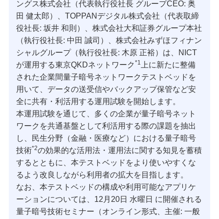
ングス株式会社（代表執行役社長 グループCEO: 奥
田 健太郎）、TOPPANデジタル株式会社（代表取締
役社長: 坂井 和則）、株式会社大和証券グループ本社
（執行役社長: 中田 誠司）、株式会社みずほフィナン
シャルグループ（執行役社長: 木原 正裕）は、NICT
*1
が運用する東京QKDネットワーク
上に新たに整備
された企業間量子暗号ネットワークテストベッドを
用いて、データの送受信やバックアップ保管など安
全に共有・利活用する運用試験を開始します。
本運用試験を通じて、多くの企業が量子暗号ネット
ワークを共通基盤として利活用する際の課題を抽出
し、民生分野（金融・医療など）における量子暗号
*2
技術
の効果的な活用法・運用法に関する知見を蓄積
するとともに、本テストベッドをより使いやすくな
るよう改良しながら利用者の拡大を目指します。
なお、本テストベッドの構成や利用可能なアプリケ
ーションについては、12月20日 水曜日 に開催される
量子暗号技術セミナー（オンライン形式、主催: 一般