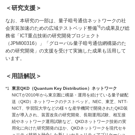
＜研究支援＞
なお、本研究の一部は、量子暗号通信ネットワークの社
*6
会実装加速のための広域テストベッド整備
の成果及び総
務省「ICT重点技術の研究開発プロジェクト
（JPMI00316）」「グローバル量子暗号通信網構築のた
めの研究開発」の支援を受けて実施した成果も活用して
います。
＜用語解説＞
*1
東京QKD（Quantum Key Distribution）ネットワーク
NICTが2010年から東京圏に構築・運用を続けている量子鍵配
送（QKD）ネットワークのテストベッド。NEC、東芝、NTT-
NICT、学習院大学などの様々な産学機関で開発されたQKD装
置が導入され、装置改良の研究開発、長期運用試験、相互接
続やネットワーク運用試験など、QKDネットワーク技術の実
用化に向けた研究開発のほか、QKDネットワークを現代セキ
ュリティ技術と融合した新しいセキュリティアプリケーショ