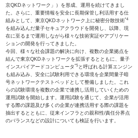
京QKDネットワーク」）を形成、運用を続けてきまし
た。さらに、重要情報を安全に長期保管し利活用する仕
*4
組みとして、東京QKDネットワーク上に秘密分散技術
を組み込んだ量子セキュアクラウドを開発し、以降、現
在に至るまで運用しながら様々な技術実証やアプリケー
ションの開発を行ってきました。
今回、様々な社会課題の解決に向け、複数の企業拠点を
結んで東京QKDネットワークを拡張するとともに、量子
*5
インスパイアードコンピュータ
と呼ばれる計算エンジン
も組み込み、安全に試験利用できる環境を企業間量子暗
号ネットワークテストベッドとして整備しました。これ
らの試験環境を複数の企業で連携し活用していくための
運用試験を開始します。運用試験を通じて、企業が活用
する際の課題及び多くの企業が連携活用する際の課題を
抽出するとともに、従来インフラとの親和性/責任分界点
のバランスなどの設計についても検証を行います。