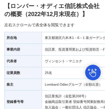
【ロンバー・オディエ信託株式会社
の概要（2022年12月末現在）】
左右スクロールで表全体を閲覧できます
所在地
東京都港区六本木1－6－1 泉ガーデンタワ
事業内容
信託業、投資運用業および投資助言・代
代表者
ヴィンセント・マニエナ
従業員数
25名
株主
Lombard Odierグループ（全額出資）
信託業免許（金監第208号）
登録番号等
金融商品取引業者 登録番号関東財務局長（
加入協会：一般社団法人 信託協会、一般社団