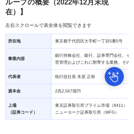
ループの概要（2022年12月末現
在）】
左右スクロールで表全体を閲覧できます
所在地
東京都千代田区大手町一丁目5番5号
銀行持株会社、銀行、証券専門会社、そ
事業内容
営管理およびこれに附帯する業務、その
代表者
執行役社長 木原 正裕
資本金
2兆2,567億円
上場
東京証券取引所プライム市場（8411）
（証券コード）
ニューヨーク証券取引所（MFG）