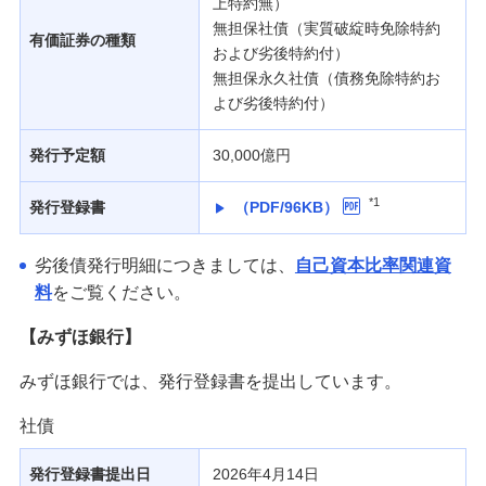
上特約無）
無担保社債（実質破綻時免除特約
有価証券の種類
および劣後特約付）
無担保永久社債（債務免除特約お
よび劣後特約付）
発行予定額
30,000億円
*1
発行登録書
（PDF/96KB）
劣後債発行明細につきましては、
自己資本比率関連資
料
をご覧ください。
【みずほ銀行】
みずほ銀行では、発行登録書を提出しています。
社債
発行登録書提出日
2026年4月14日