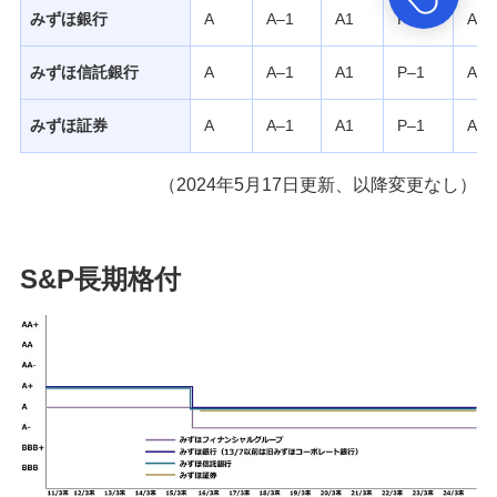
みずほ銀行
A
A–1
A1
P–1
A
採用情報
みずほ信託銀行
A
A–1
A1
P–1
A
みずほ証券
A
A–1
A1
P–1
A−
ニュースリリース
（2024年5月17日更新、以降変更なし）
S&P長期格付