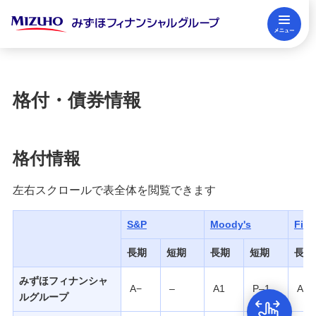
メ
株式事務のご案内
閉じる
格付・債券情報
格付・債券情報
シニア債・劣後債の契約内容の詳細
格付情報
アナリスト・カバレッジ
左右スクロールで表全体を閲覧できます
資本政策・株主還元方針・配当情報
S&P
Moody's
Fitc
長期
短期
長期
短期
長期
ディスクロージャー方針
みずほフィナンシャ
A−
–
A1
P–1
A−
ルグループ
サステナビリティ