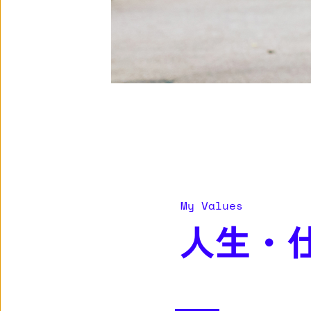
My Values
人生・