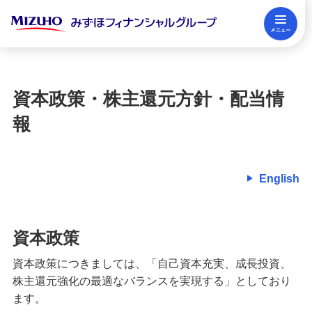
メ
株式・社債情報
閉じる
資本政策・株主還元方針・配当情報
資本政策・株主還元方針・配当情
ディスクロージャー方針
報
サステナビリティ
English
採用情報
資本政策
資本政策につきましては、「自己資本充実、成長投資、
ニュースリリース
株主還元強化の最適なバランスを実現する」としており
ます。